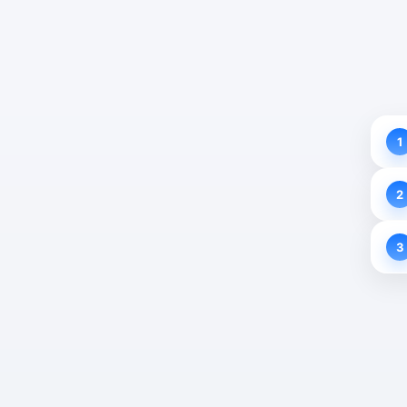
1
2
3